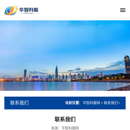
联系我们
当前位置:
华智科服网
>
联系我们
>
联系我们
来源：华智科服网